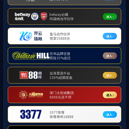
学习资料 | 党的十八
学习贯彻习近平新时代中国特色社会主义思想主题教育 学习贯彻党的二十大精神 庆祝建党百年暨党史学习教育
警示教育 | 李献林、
教学管理
招生就业
学习资料 | 八项规定将
社会服务
学习资料 | 中央八项规
学习动态
学院党委召开2025年
党史课堂
学院党委召开深入贯彻
绩镛先锋
深入贯彻中央八项规定精神学习教育
学习资料｜中央八项规
国家治理学院党委部署