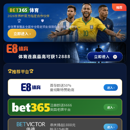
******
365英国上
首页
学院概况
师资队伍
系科机构
招
图片新闻
深入贯彻中央八
学院新闻
学习资料 | 从严从实
通知公告
警示教育 | 8起违反
学术动态